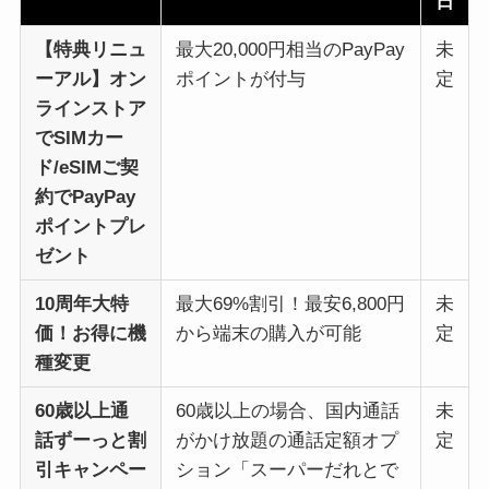
日
【特典リニュ
最大20,000円相当のPayPay
未
ーアル】オン
ポイントが付与
定
ラインストア
でSIMカー
ド/eSIMご契
約でPayPay
ポイントプレ
ゼント
10周年大特
最大69%割引！最安6,800円
未
価！お得に機
から端末の購入が可能
定
種変更
60歳以上通
60歳以上の場合、国内通話
未
話ずーっと割
がかけ放題の通話定額オプ
定
引キャンペー
ション「スーパーだれとで