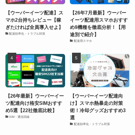
【ウーバーイーツ配達】ス
【26年7月最新】ウーバー
マホ2台持ちレビュー【稼
イーツ配達用スマホおすす
ぎたければ全員導入せよ】
め9機種を徹底分析！【用
途別で紹介】
配達効率化・トラブル対策
配達用スマホ
【26年最新】ウーバーイー
【ウーバーイーツ配達向
ツ配達向け格安SIMおすす
け】スマホ熱暴走の対策
め5選【22社徹底比較】
術！冷却グッズおすすめ3
選
SIM・通信回線
配達効率化・トラブル対策