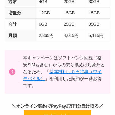
通常
4GB
20GB
30GB
増量分
+2GB
+5GB
+5GB
合計
6GB
25GB
35GB
月額
2,365円
4,015円
5,115円
本キャンペーンはソフトバンク回線（格
安SIMも含む）からの乗り換えは対象外と
なるため、「
基本料初月０円特典（ワイ
モバイル）
」を利用した契約が一番お得
です。
＼オンライン契約でPayPay2万円分受け取る／