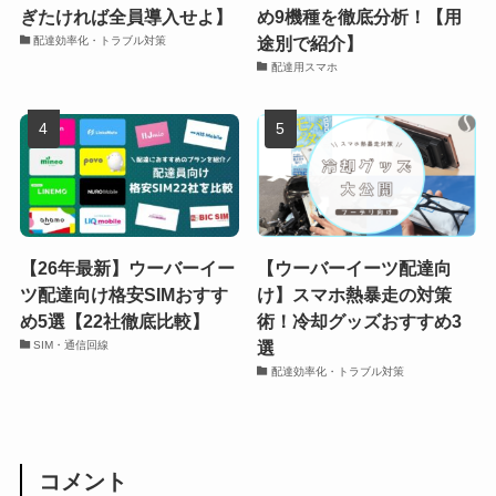
ぎたければ全員導入せよ】
め9機種を徹底分析！【用
途別で紹介】
配達効率化・トラブル対策
配達用スマホ
【26年最新】ウーバーイー
【ウーバーイーツ配達向
ツ配達向け格安SIMおすす
け】スマホ熱暴走の対策
め5選【22社徹底比較】
術！冷却グッズおすすめ3
選
SIM・通信回線
配達効率化・トラブル対策
コメント