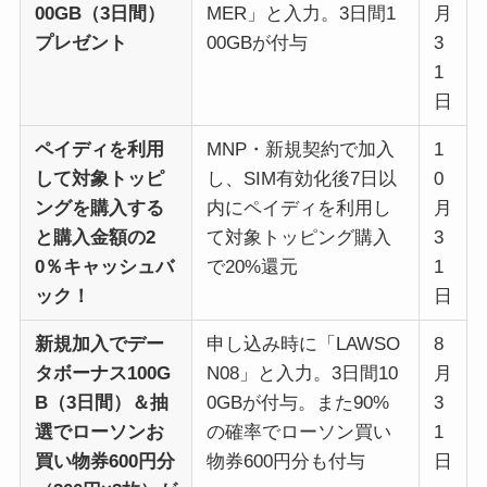
00GB（3日間）
MER」と入力。3日間1
月
プレゼント
00GBが付与
3
1
日
ペイディを利用
MNP・新規契約で加入
1
して対象トッピ
し、SIM有効化後7日以
0
ングを購入する
内にペイディを利用し
月
と購入金額の2
て対象トッピング購入
3
0％キャッシュバ
で20%還元
1
ック！
日
新規加入でデー
申し込み時に「LAWSO
8
タボーナス100G
N08」と入力。3日間10
月
B（3日間）＆抽
0GBが付与。また90%
3
選でローソンお
の確率でローソン買い
1
買い物券600円分
物券600円分も付与
日