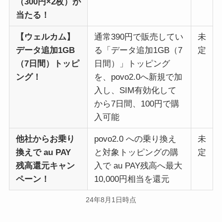
（300円×2枚）が
当たる！
【ウェルカム】
通常390円で販売してい
未
データ追加1GB
る「データ追加1GB（7
定
（7日間）トッピ
日間）」トッピング
ング！
を、povo2.0へ新規で加
入し、SIM有効化して
から7日間、100円で購
入可能
他社からお乗り
povo2.0 への乗り換え
未
換えで au PAY
と対象トッピングの購
定
残高還元キャン
入で au PAY残高へ最大
ペーン！
10,000円相当を還元
24年8月1日時点